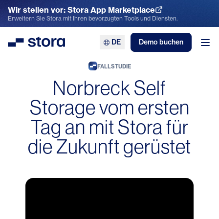
Wir stellen vor: Stora App Marketplace
App Marketplace entdecken
Erweitern Sie Stora mit Ihren bevorzugten Tools und Diensten.
DE
Demo buchen
Stora
Men
FALLSTUDIE
Norbreck Self
Storage vom ersten
Tag an mit Stora für
die Zukunft gerüstet