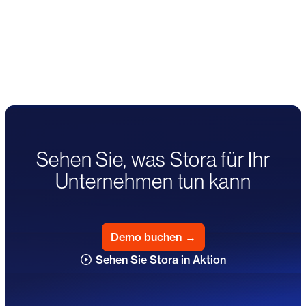
Wie Space4You den
Stora sechsstelliges Wachstum
Self Storage bei der Neuausrichtung
Verwaltungsaufwand um 80 %
seines Geschäfts half
reduzierte und ein 24/7-
Selbstlagerungsgeschäft aufbaute
Sehen Sie, was Stora für Ihr
Unternehmen tun kann
Demo buchen
→
Sehen Sie Stora in Aktion