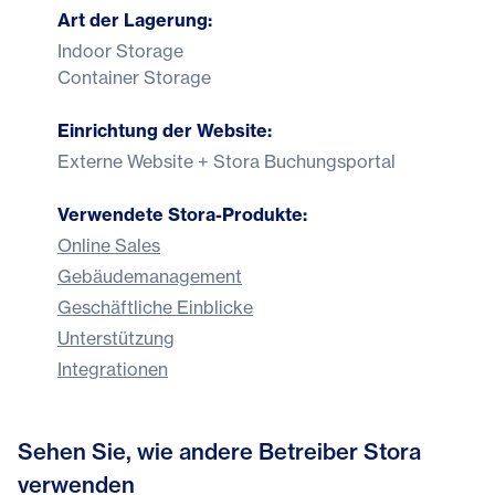
Art der Lagerung:
Indoor Storage
Container Storage
Einrichtung der Website:
Externe Website + Stora Buchungsportal
Verwendete Stora-Produkte:
Online Sales
Gebäudemanagement
Geschäftliche Einblicke
Unterstützung
Integrationen
Sehen Sie, wie andere Betreiber Stora
Von der Verwaltung zur
verwenden
Bonnys Self Storage erreicht mit
Kundenbetreuung: Wie Stora Indoor