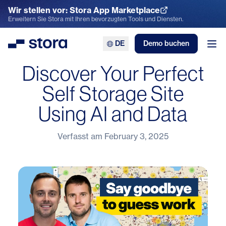
Wir stellen vor: Stora App Marketplace
App Marketplace entdecken
Erweitern Sie Stora mit Ihren bevorzugten Tools und Diensten.
DE
Demo buchen
Stora
Men
Discover Your Perfect
Self Storage Site
Using AI and Data
Verfasst am
February 3, 2025