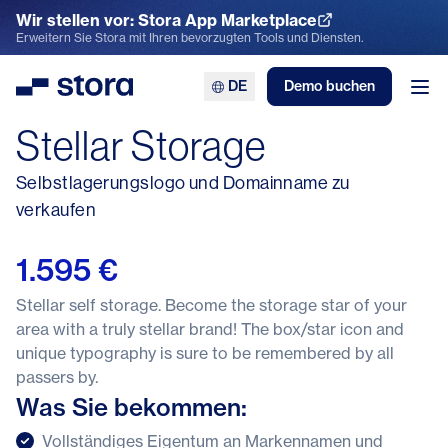
Wir stellen vor: Stora App Marketplace
App Marketplace entdecken
Erweitern Sie Stora mit Ihren bevorzugten Tools und Diensten.
DE
Demo buchen
Stora
Men
Stellar Storage
Selbstlagerungslogo und Domainname zu
verkaufen
1.595 €
Stellar self storage. Become the storage star of your
area with a truly stellar brand! The box/star icon and
unique typography is sure to be remembered by all
passers by.
Was Sie bekommen:
Vollständiges Eigentum an Markennamen und