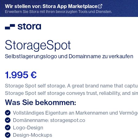
Wir stellen vor: Stora App Marketplace
App Marketplace entdecken
Erweitern Sie Stora mit Ihren bevorzugten Tools und Diensten.
Stora
StorageSpot
Selbstlagerungslogo und Domainname zu verkaufen
1.995 €
Storage Spot self storage. A great brand name that capt
Storage Spot self storage conveys trust, reliability, and s
Was Sie bekommen:
Vollständiges Eigentum an Markennamen und Vermög
Domänenname: storagespot.co
Logo-Design
Design-Mockups