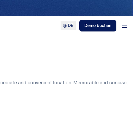
DE
Demo buchen
Men
mmediate and convenient location. Memorable and concise,