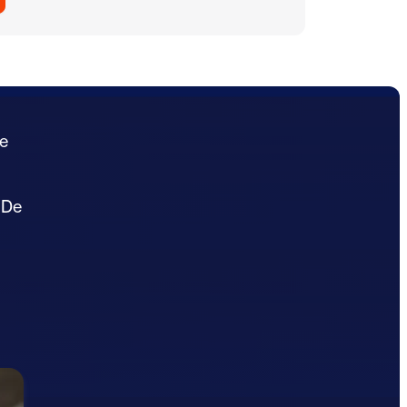
de
 De