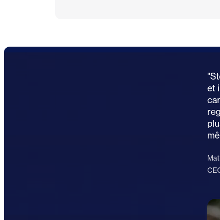
"St
et 
car
reg
plu
mê
Mat
CEO