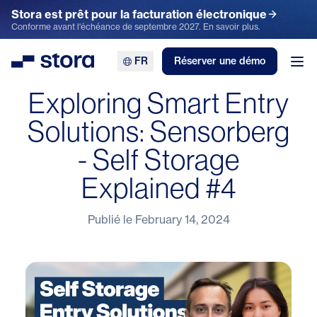
Stora est prêt pour la facturation électronique
Conforme avant l'échéance de septembre 2027. En savoir plus.
FR
Réserver une démo
Stora
Ouv
Exploring Smart Entry
Solutions: Sensorberg
- Self Storage
Explained #4
Publié le
February 14, 2024