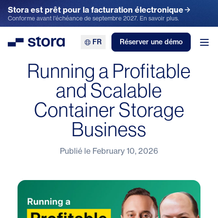
Stora est prêt pour la facturation électronique
Conforme avant l'échéance de septembre 2027. En savoir plus.
FR
Réserver une démo
Stora
Ouv
Running a Profitable
and Scalable
Container Storage
Business
Publié le
February 10, 2026