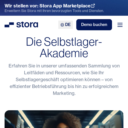
Wir stellen vor: Stora App Marketplace
App Marketplace entdecken
Erweitern Sie Stora mit Ihren bevorzugten Tools und Diensten.
DE
Demo buchen
Stora
Men
Die Selbstlager-
Akademie
Erfahren Sie in unserer umfassenden Sammlung von
Leitfäden und Ressourcen, wie Sie Ihr
Selbstlagergeschäft optimieren können – von
effizienter Betriebsführung bis hin zu erfolgreichem
Marketing.