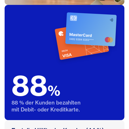
88
%
88 % der Kunden bezahlten
mit Debit- oder Kreditkarte.