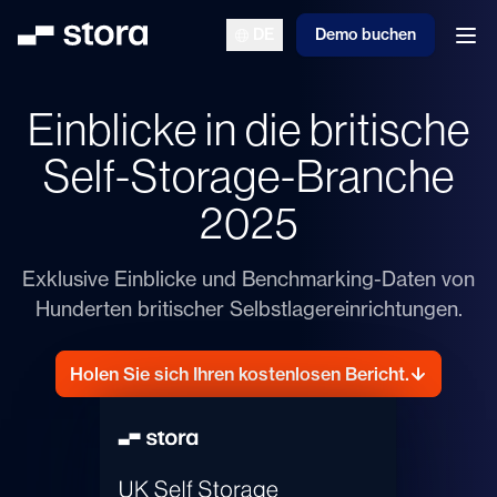
DE
Demo buchen
Stora
Men
Einblicke in die britische
Self-Storage-Branche
2025
Exklusive Einblicke und Benchmarking-Daten von
Hunderten britischer Selbstlagereinrichtungen.
Holen Sie sich Ihren kostenlosen Bericht.