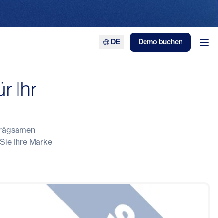
DE
Demo buchen
Men
r Ihr
nprägsamen
Sie Ihre Marke