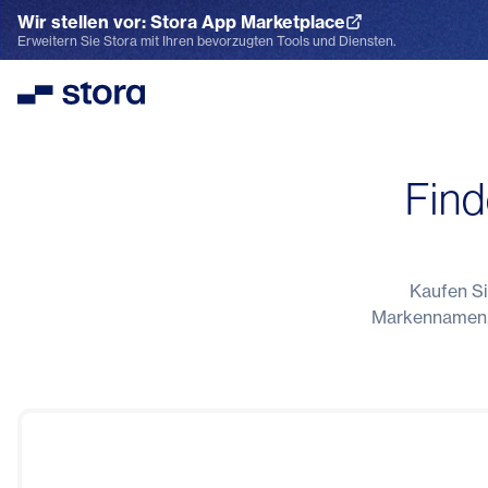
Wir stellen vor: Stora App Marketplace
App Marketplace entdecken
Erweitern Sie Stora mit Ihren bevorzugten Tools und Diensten.
Stora
Find
Kaufen Si
Markennamen, 