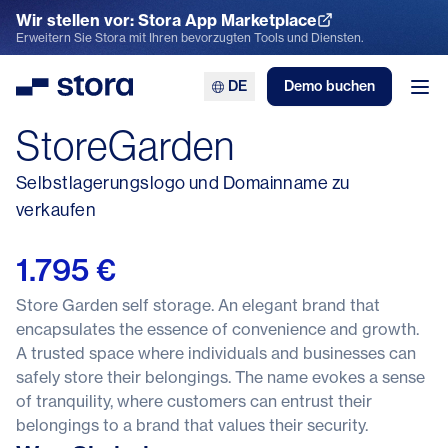
Wir stellen vor: Stora App Marketplace
App Marketplace entdecken
Erweitern Sie Stora mit Ihren bevorzugten Tools und Diensten.
DE
Demo buchen
Stora
Men
StoreGarden
Selbstlagerungslogo und Domainname zu
verkaufen
1.795 €
Store Garden self storage. An elegant brand that
encapsulates the essence of convenience and growth.
A trusted space where individuals and businesses can
safely store their belongings. The name evokes a sense
of tranquility, where customers can entrust their
belongings to a brand that values their security.