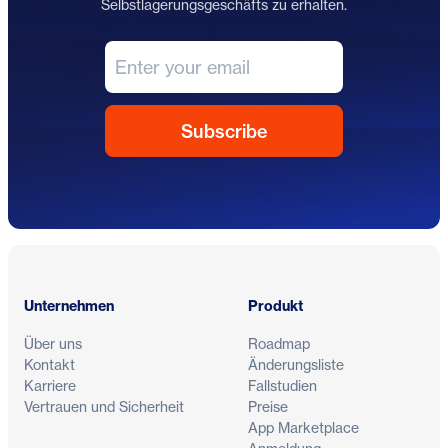
Selbstlagerungsgeschäfts zu erhalten.
Fußzeile
Unternehmen
Produkt
Über uns
Roadmap
Kontakt
Änderungsliste
Karriere
Fallstudien
Vertrauen und Sicherheit
Preise
App Marketplace