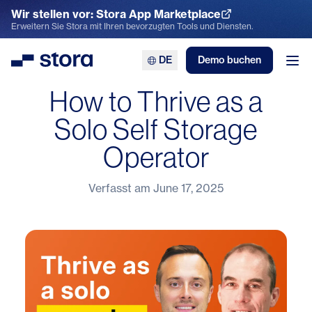
Wir stellen vor: Stora App Marketplace
App Marketplace entdecken
Erweitern Sie Stora mit Ihren bevorzugten Tools und Diensten.
DE
Demo buchen
Stora
Men
How to Thrive as a
Solo Self Storage
Operator
Verfasst am
June 17, 2025