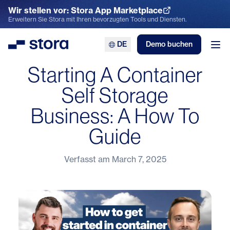
Wir stellen vor: Stora App Marketplace
App Marketplace entdecken
Erweitern Sie Stora mit Ihren bevorzugten Tools und Diensten.
DE
Demo buchen
Stora
Men
Starting A Container
Self Storage
Business: A How To
Guide
Verfasst am
March 7, 2025