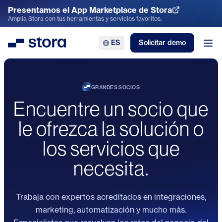
Presentamos el App Marketplace de Stora
Explora el App Marketplace
Amplía Stora con tus herramientas y servicios favoritos.
ES
Solicitar demo
Stora
Abr
GRANDES SOCIOS
Encuentre un socio que
le ofrezca la solución o
los servicios que
necesita.
Trabaja con expertos acreditados en integraciones,
marketing, automatización y mucho más.