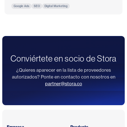
Google Ads
SEO
Digital Marketing
Conviértete en socio de Stora
¿Quieres aparecer en la lista de proveedores
autorizados? Ponte en contacto con nosotros en
partner@stora.co
Pie de página