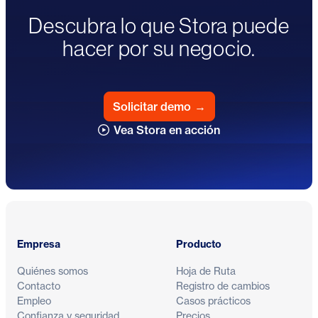
Descubra lo que Stora puede
hacer por su negocio.
Solicitar demo
→
Vea Stora en acción
Pie de página
Empresa
Producto
Quiénes somos
Hoja de Ruta
Contacto
Registro de cambios
Empleo
Casos prácticos
Confianza y seguridad
Precios