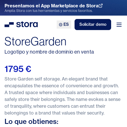
Presentamos el App Marketplace de Stora
Explora el App Marketplace
Amplía Stora con tus herramientas y servicios favoritos.
ES
Solicitar demo
Stora
Abr
StoreGarden
Logotipo y nombre de dominio en venta
1795 €
Store Garden self storage. An elegant brand that
encapsulates the essence of convenience and growth.
A trusted space where individuals and businesses can
safely store their belongings. The name evokes a sense
of tranquility, where customers can entrust their
belongings to a brand that values their security.
Lo que obtienes: