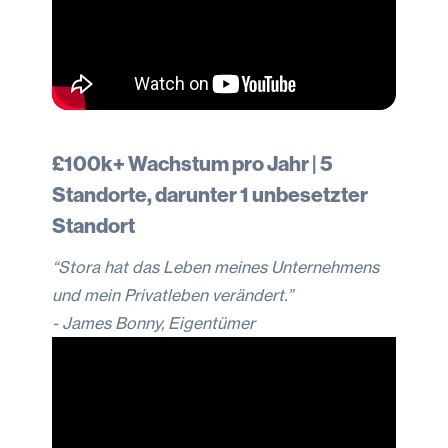
£100k+ Wachstum pro Jahr | 5
Standorte, darunter 1 unbesetzter
Standort
“Stora hat das Leben meines Unternehmens
und mein Privatleben verändert.”
- James Bonny, Eigentümer