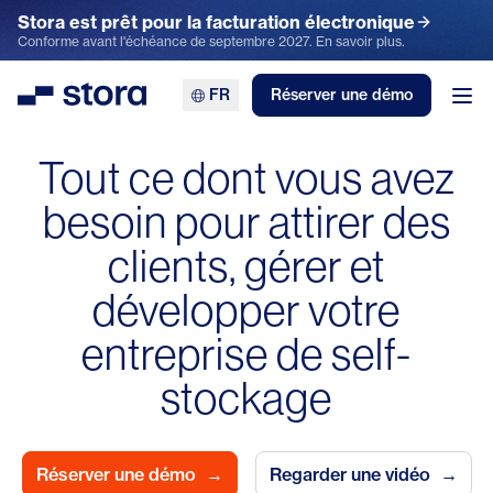
Stora est prêt pour la facturation électronique
Conforme avant l'échéance de septembre 2027. En savoir plus.
FR
Réserver une démo
Stora
Ouv
Tout ce dont vous avez
besoin pour attirer des
clients, gérer et
développer votre
entreprise de self-
stockage
Réserver une démo
→
Regarder une vidéo
→