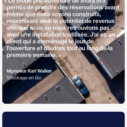
« Le mode pré-ouverture de Stora m'a
permis de prendre des réservations avant
même que nous soyons construits,
maximisant ainsi le potentiel de revenus
afin que nous ne nous retrouvions pas
avec une installation inutilisée. J'ai eu un
client qui a emménagé le jour de
l'ouverture et d'autres tout au long de la
première semaine. »
Monsieur Karl Walker
Stockage en Go