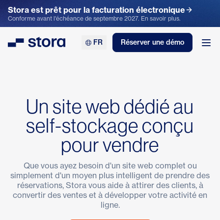
Stora est prêt pour la facturation électronique
Conforme avant l'échéance de septembre 2027. En savoir plus.
FR
Réserver une démo
Stora
Ouv
Un site web dédié au
self-stockage conçu
pour vendre
Que vous ayez besoin d'un site web complet ou
simplement d'un moyen plus intelligent de prendre des
réservations, Stora vous aide à attirer des clients, à
convertir des ventes et à développer votre activité en
ligne.