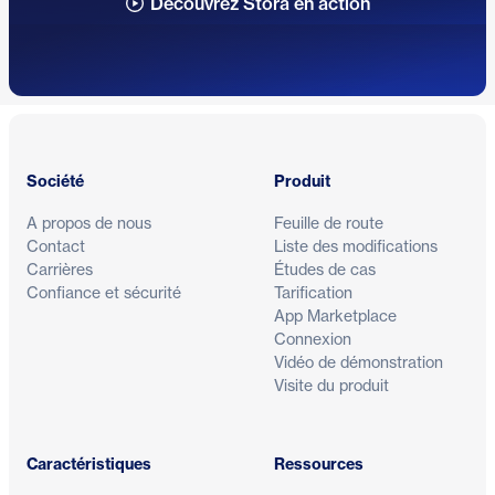
Découvrez Stora en action
Pied de page
Société
Produit
A propos de nous
Feuille de route
Contact
Liste des modifications
Carrières
Études de cas
Confiance et sécurité
Tarification
App Marketplace
Connexion
Vidéo de démonstration
Visite du produit
Caractéristiques
Ressources