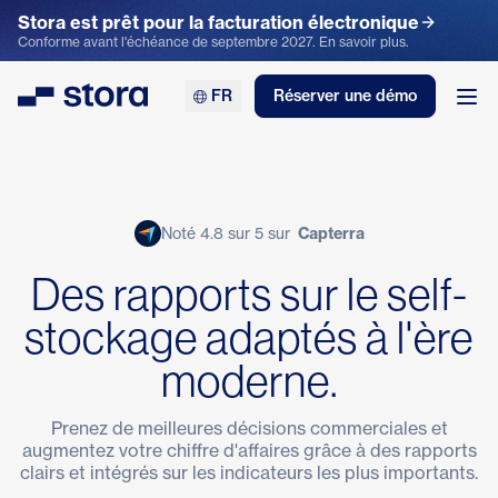
Stora est prêt pour la facturation électronique
Conforme avant l'échéance de septembre 2027. En savoir plus.
FR
Réserver une démo
Stora
Ouv
Noté 4.8 sur 5 sur
Capterra
Des rapports sur le self-
stockage adaptés à l'ère
moderne.
Prenez de meilleures décisions commerciales et
augmentez votre chiffre d'affaires grâce à des rapports
clairs et intégrés sur les indicateurs les plus importants.