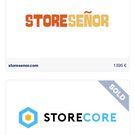
storesenor.com
1 395 €