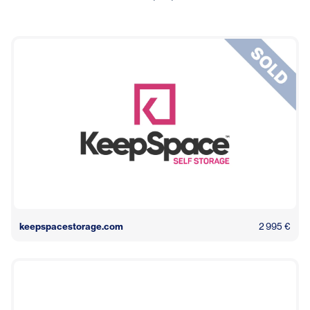
keepspacestorage.com
2 995 €