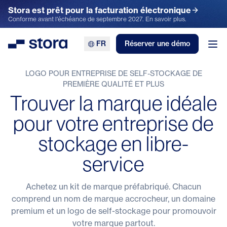
Stora est prêt pour la facturation électronique
Conforme avant l'échéance de septembre 2027. En savoir plus.
FR
Réserver une démo
Stora
Ouv
LOGO POUR ENTREPRISE DE SELF-STOCKAGE DE
PREMIÈRE QUALITÉ ET PLUS
Trouver la marque idéale
pour votre entreprise de
stockage en libre-
service
Achetez un kit de marque préfabriqué. Chacun
comprend un nom de marque accrocheur, un domaine
premium et un logo de self-stockage pour promouvoir
votre marque partout.