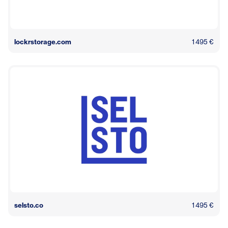
lockrstorage.com
1 495 €
selsto.co
1 495 €