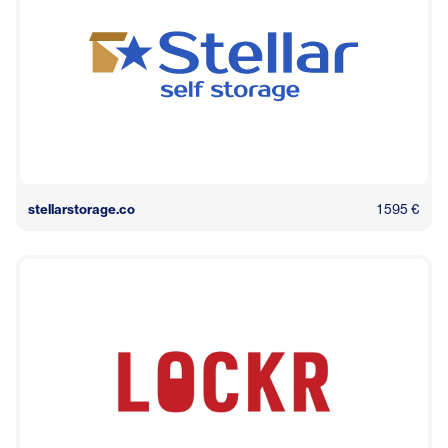
stellarstorage.co
1 595 €