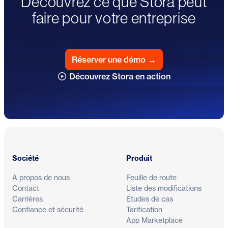
Découvrez ce que Stora peut
faire pour votre entreprise
Réserver une démo
→
Découvrez Stora en action
Pied de page
Société
Produit
A propos de nous
Feuille de route
Contact
Liste des modifications
Carrières
Études de cas
Confiance et sécurité
Tarification
App Marketplace