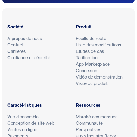
Pied de page
Société
Produit
A propos de nous
Feuille de route
Contact
Liste des modifications
Carrières
Études de cas
Confiance et sécurité
Tarification
App Marketplace
Connexion
Vidéo de démonstration
Visite du produit
Caractéristiques
Ressources
Vue d'ensemble
Marché des marques
Conception de site web
Communauté
Ventes en ligne
Perspectives
Paiements
2025 Industry Report