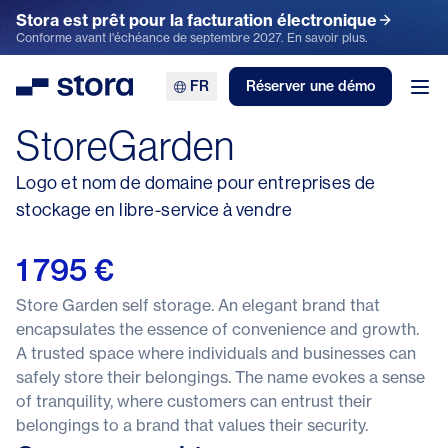
Stora est prêt pour la facturation électronique
Conforme avant l'échéance de septembre 2027. En savoir plus.
FR
Réserver une démo
Stora
Ouv
StoreGarden
Logo et nom de domaine pour entreprises de
stockage en libre-service à vendre
1 795 €
Store Garden self storage. An elegant brand that
encapsulates the essence of convenience and growth.
A trusted space where individuals and businesses can
safely store their belongings. The name evokes a sense
of tranquility, where customers can entrust their
belongings to a brand that values their security.