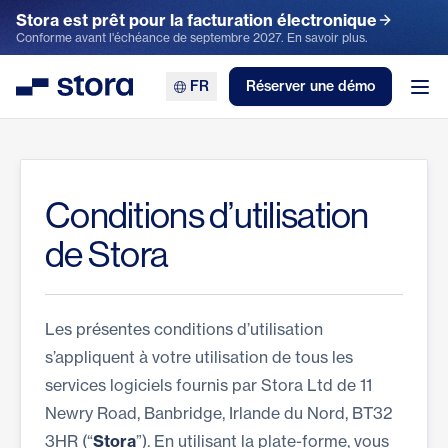
Stora est prêt pour la facturation électronique
Conforme avant l'échéance de septembre 2027. En savoir plus.
FR
Réserver une démo
Stora
Ouv
Conditions d’utilisation
de Stora
Les présentes conditions d’utilisation
s’appliquent à votre utilisation de tous les
services logiciels fournis par Stora Ltd de 11
Newry Road, Banbridge, Irlande du Nord, BT32
3HR (“
Stora
”). En utilisant la plate-forme, vous