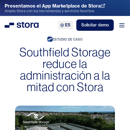
Presentamos el App Marketplace de Stora
Explora el App Marketplace
Amplía Stora con tus herramientas y servicios favoritos.
ES
Solicitar demo
Stora
Abr
ESTUDIO DE CASO
Southfield Storage
reduce la
administración a la
mitad con Stora