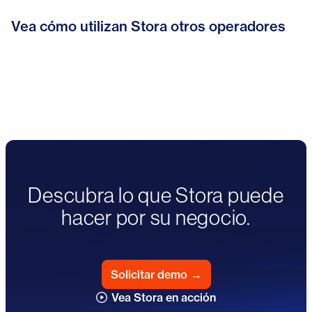
De la administración a la atención al
Vea cómo utilizan Stora otros operadores
Bonnys Self Storage alcanza un
cliente: Cómo Stora ayudó a Indoor
Cómo Space4You redujo la
crecimiento de seis cifras con Stora
Self Storage a reorientar su negocio
administración en un 80% y creó un
negocio de self storage 24/7
Descubra lo que Stora puede
hacer por su negocio.
Solicitar demo
→
Vea Stora en acción