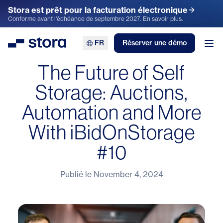
Stora est prêt pour la facturation électronique
Conforme avant l'échéance de septembre 2027. En savoir plus.
FR
Réserver une démo
Stora
Ouv
The Future of Self
Storage: Auctions,
Automation and More
With iBidOnStorage
#10
Publié le
November 4, 2024