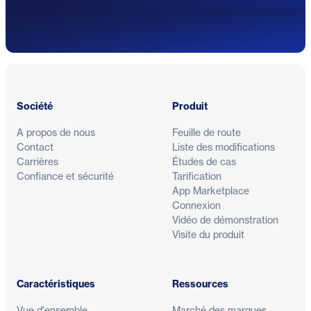
Pied de page
Société
Produit
A propos de nous
Feuille de route
Contact
Liste des modifications
Carrières
Études de cas
Confiance et sécurité
Tarification
App Marketplace
Connexion
Vidéo de démonstration
Visite du produit
Caractéristiques
Ressources
Vue d'ensemble
Marché des marques