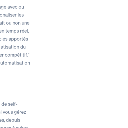
age avec ou
naliser les
 ait ou non une
n temps réel,
 clés apportés
atisation du
r compétitif.”
automatisation
 de self-
i vous gérez
es, depuis