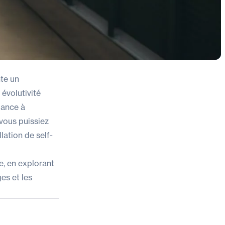
te un
évolutivité
dance à
vous puissiez
lation de self-
, en explorant
es et les