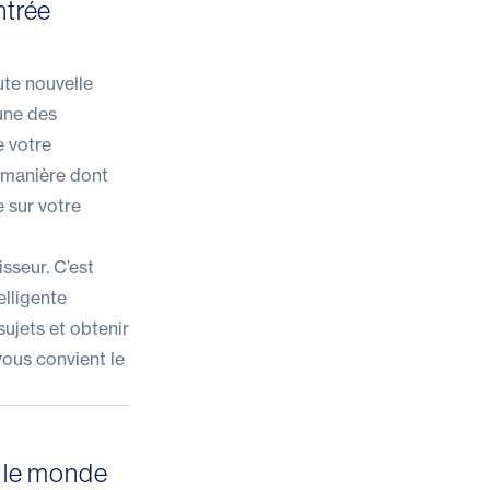
ntrée
ute nouvelle
’une des
e votre
a manière dont
e sur votre
isseur. C’est
elligente
sujets et obtenir
vous convient le
t le monde