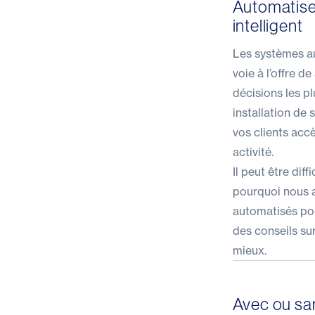
Automatiser
intelligent
Les systèmes au
voie à l’offre d
décisions les p
installation de 
vos clients accè
activité.
Il peut être dif
pourquoi nous a
automatisés pou
des conseils su
mieux.
Avec ou san