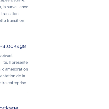
tapes à suivre.
 la surveillance
transition.
tte transition
lf-stockage
doivent
lité. Il présente
, d’amélioration
mentation de la
otre entreprise
stockage