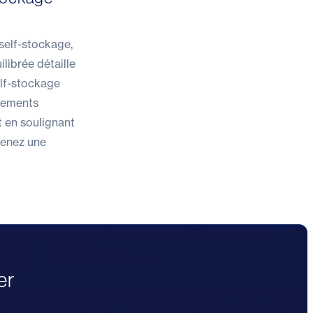
self-stockage,
ilibrée détaille
elf-stockage
ssements
t en soulignant
tenez une
er