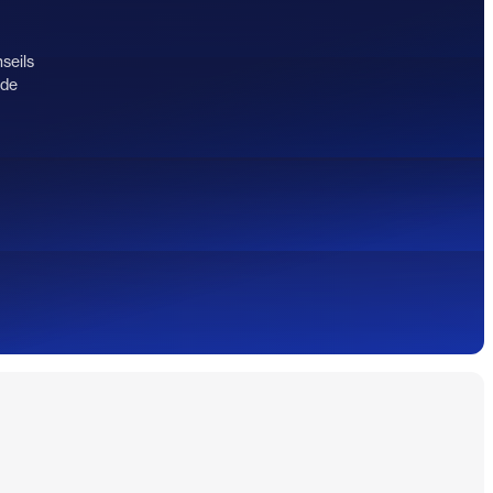
seils
 de