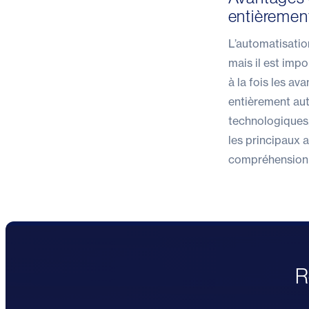
entièremen
L’automatisatio
mais il est impo
à la fois les av
entièrement aut
technologiques, 
les principaux
compréhension h
R