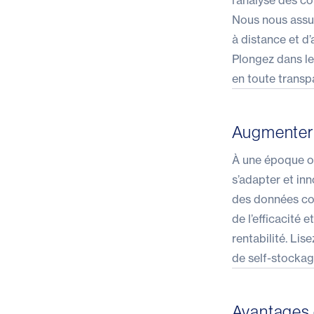
l’analyse des co
Nous nous assur
à distance et d
Plongez dans l
en toute trans
Augmenter l
À une époque où
s’adapter et inn
des données con
de l’efficacité 
rentabilité. Lis
de self-stockag
Avantages e