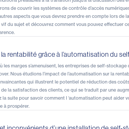
nditions préalables à la transition jusqu’à la discussion des é
ons de couvrir les systèmes de contrôle d’accès numériques,
’autres aspects que vous devrez prendre en compte lors de la 
e vif du sujet et découvrez comment vous pouvez
effectuer ce
parence
.
a rentabilité grâce à l’automatisation du se
 les marges s’amenuisent, les entreprises de self-stockage 
over. Nous étudions l’impact de l’automatisation sur la rentabi
vaincantes qui illustrent le potentiel de réduction des coûts
et de la satisfaction des clients, ce qui se traduit par une aug
ez la suite pour savoir comment l
‘automatisation peut aider v
e à prospérer
.
t inconvénients d’une installation de self-