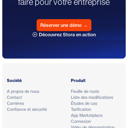
faire pour votre entreprise
Réserver une démo
→
Découvrez Stora en action
Pied de page
Société
Produit
A propos de nous
Feuille de route
Contact
Liste des modifications
Carrières
Études de cas
Confiance et sécurité
Tarification
App Marketplace
Connexion
Vidéo de démonstration