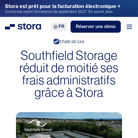
Stora est prêt pour la facturation électronique
Conforme avant l'échéance de septembre 2027. En savoir plus.
FR
Réserver une démo
Stora
Ouv
ÉTUDE DE CAS
Southfield Storage
réduit de moitié ses
frais administratifs
grâce à Stora